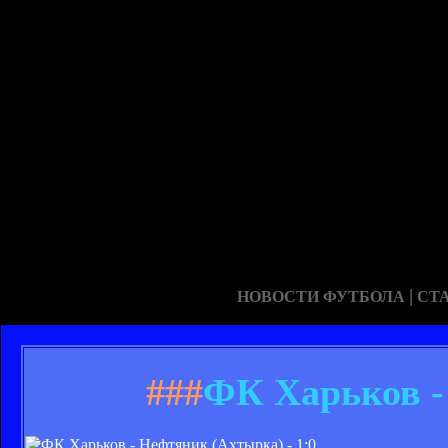
|
НОВОСТИ ФУТБОЛА
СТ
###
ФК Харьков -