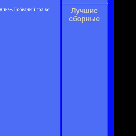
яника».Победный гол во
Лучшие
сборные