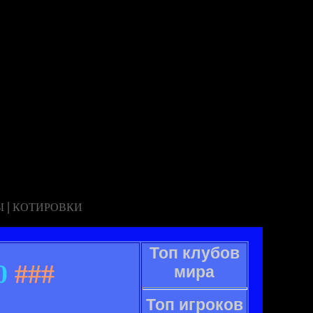
|
Ы
КОТИРОВКИ
Топ клубов
0
###
мира
Топ игроков