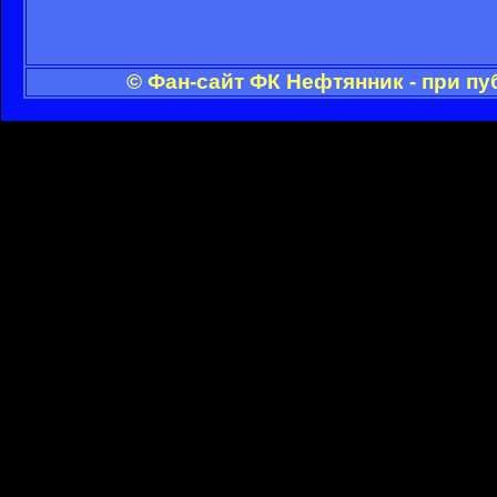
© Фан-сайт ФК Нефтянник - при п