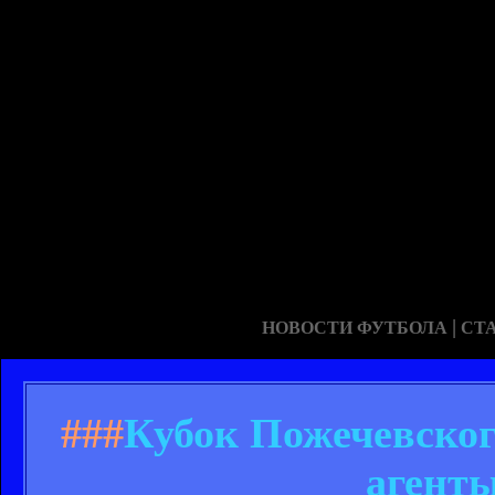
|
НОВОСТИ ФУТБОЛА
СТ
###
Кубок Пожечевског
агенты