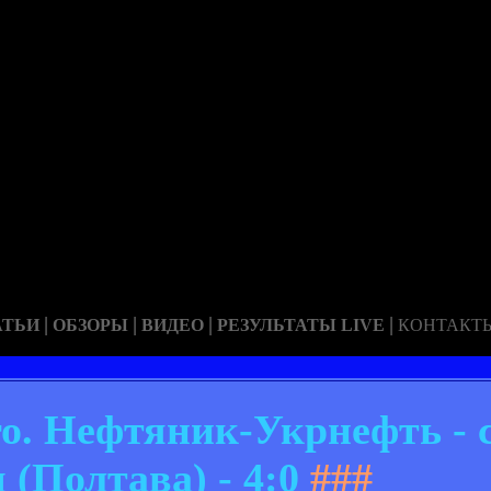
|
|
|
|
АТЬИ
ОБЗОРЫ
ВИДЕО
РЕЗУЛЬТАТЫ LIVE
КОНТАКТ
о. Нефтяник-Укрнефть - 
 (Полтава) - 4:0
###