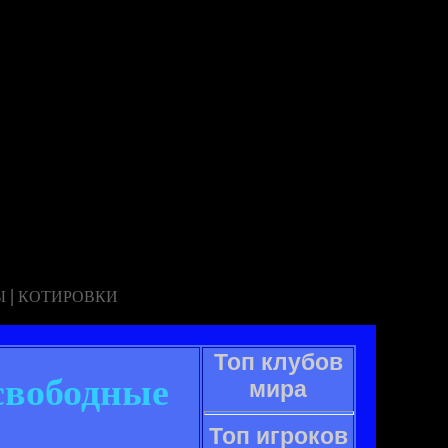
|
Ы
КОТИРОВКИ
Топ клубов
свободные
мира
Топ игроков