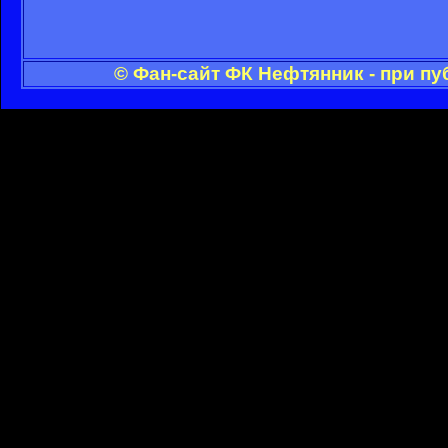
© Фан-сайт ФК Нефтянник - при п