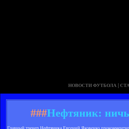
|
НОВОСТИ ФУТБОЛА
СТ
###
Нефтяник: ничь
Главный тренер Нефтяника Евгений Яковенко прокомментир