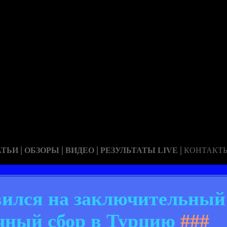
|
|
|
|
АТЬИ
ОБЗОРЫ
ВИДЕО
РЕЗУЛЬТАТЫ LIVE
КОНТАКТ
ился на заключительный 
чный сбор в Турцию
###