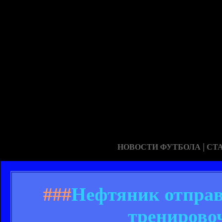
|
НОВОСТИ ФУТБОЛА
СТ
###
Нефтяник отправ
тренирово