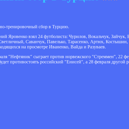
но-тренировочный сбор в Турцию.
ий Яровенко взял 24 футболиста: Чурилов, Вокальчук, Зайчук, 
Светличный, Саванчук, Павелько, Тарасенко, Артюх, Костышин,
аходящихся на просмотре Иваненко, Вайда и Разуваев.
враля "Нефтяник" сыграет против норвежского "Стреммен", 22 ф
будет противостоять российский "Енисей", а 28 февраля другой 