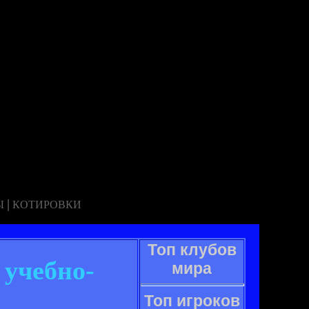
|
Ы
КОТИРОВКИ
Топ клубов
учебно-
мира
Топ игроков