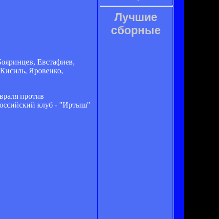
Лучшие
сборные
Бояринцев, Евстафиев,
 Кисиль, Яровенко,
евраля против
российский клуб - "Иртыш"