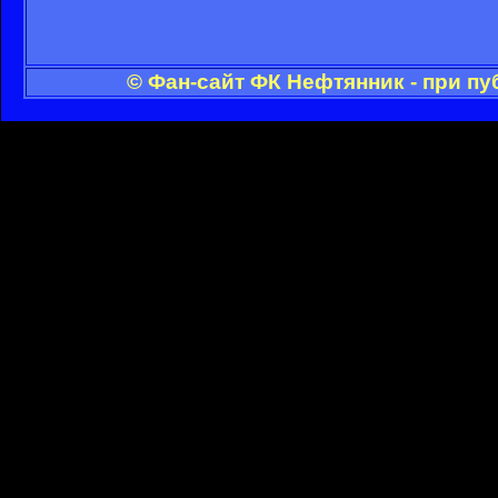
© Фан-сайт ФК Нефтянник - при п