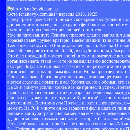
Фото fcnaftovyk.com.ua
14 вересня 2013, 19:25
Сразу трое игроков Нефтяника в свое время выступали в Пол
дополнение к ним еще целая группа футболистов гостей име
именно гости успешнее провели дебют встречи.
Уже на пятой минуте Левига с правого фланга выполнил диа
сбрасывал мяч грудью вратарю. Выскочивший из-за спины За
Такое начало смутило Полтаву, но ненадолго. Уже на 11-й м
Башлай совершил отличный рейд из глубины поля, обыгралс
Это был последний момент гостей в этом промежутке встреч
организовывать атаки — и те не замедлили ею воспользоват
выстрел Зозули хоть и был эффектным, но результата не прин
организовали атаку правым флангом. Но на прострел никто н
После перерыва Близнюк усилил атаку, поменяв центральног
а затем сразу два момента имел Хобленко, но с обоими его в
На 59-й минуте усилия хозяев все же принесли успех. Полта
рывок того проспал защитник, и форвард реализовал выход
Однако сразу же в игру вступил и Кучинский — гости показал
крестовиной. В эти минуты Полтава играет на контратаках
момент. На 70-й минуте он же заработал фол в шаге от лин
Ближе к концу встречи спешка мешала командам реализовыва
ударов в молоко, самым опасным из которых был дальний уд
Но в этой какофонии атак больше повезло гостям: на 87-й 
2:1. Нефтяник окончательно перешел в глухую оборону, но П