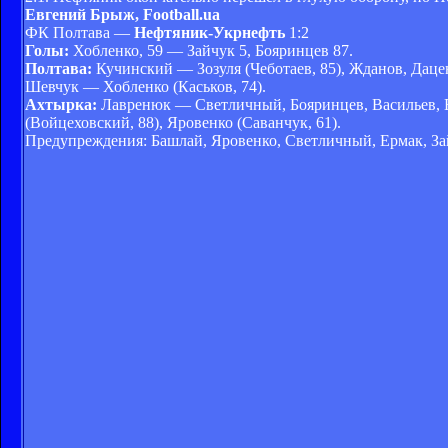
Евгений Брыж, Football.ua
ФК Полтава —
Нефтяник-Укрнефть
1:2
Голы:
Хобленко, 59 — Зайчук 5, Бояринцев 87.
Полтава:
Кучинский — Зозуля (Чеботаев, 85), Жданов, Даце
Шевчук — Хобленко (Каськов, 74).
Ахтырка:
Лавренюк — Светличный, Бояринцев, Васильев, Ер
(Войцеховский, 88), Яровенко (Саванчук, 61).
Предупреждения: Башлай, Яровенко, Светличный, Ермак, З