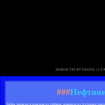
|
НОВОСТИ ФУТБОЛА
СТ
###
Нефтяни
Забив дважды в каждом из таймов, команда из Ахтырки увезл