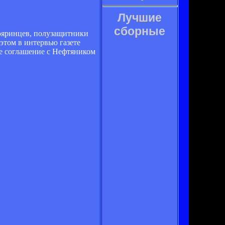
Лучшие
сборные
Бояринцев, полузащитники
том в интервью газете
ое соглашение с Нефтяником