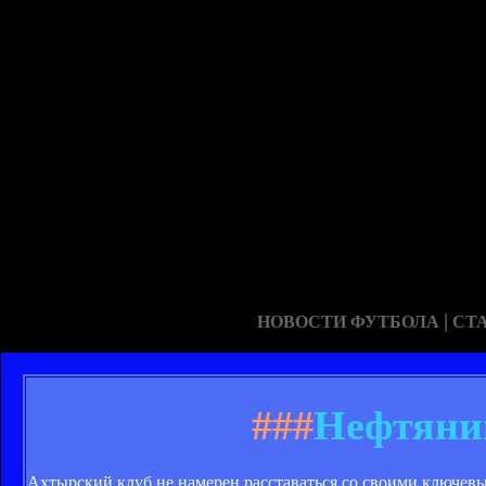
|
НОВОСТИ ФУТБОЛА
СТ
###
Нефтяник
Ахтырский клуб не намерен расставаться со своими ключев