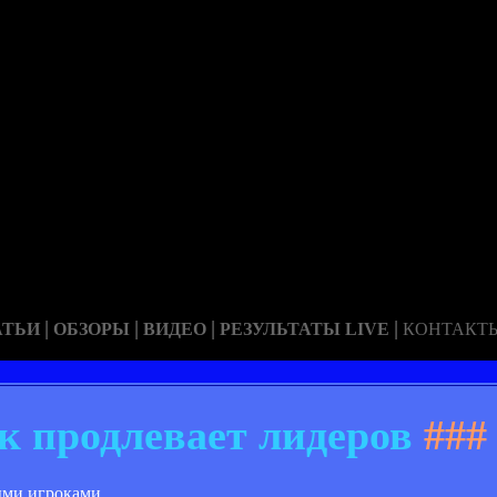
|
|
|
|
АТЬИ
ОБЗОРЫ
ВИДЕО
РЕЗУЛЬТАТЫ LIVE
КОНТАКТ
 продлевает лидеров
###
ыми игроками.