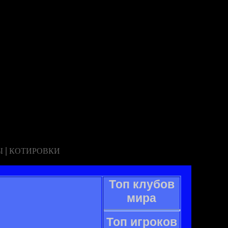
|
Ы
КОТИРОВКИ
Топ клубов
мира
Топ игроков