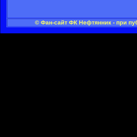
© Фан-сайт ФК Нефтянник - при п