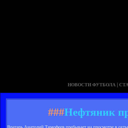
|
НОВОСТИ ФУТБОЛА
СТ
###
Нефтяник п
Вратарь Анатолий Тимофеев пребывает на просмотре в охты