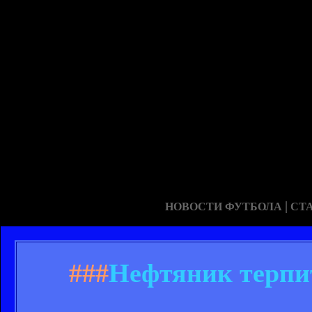
|
НОВОСТИ ФУТБОЛА
СТ
###
Нефтяник терпит