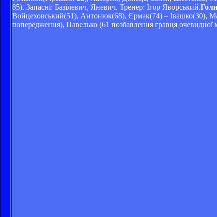
85). Запасні: Базілевич, Яневич. Тренер: Ігор Яворський.
Гол
Войцеховський(51), Антонюк(68), Єрмак(74) – Івашко(30), Ма
попередження), Павелько (61 позбавлення гравця очевидної