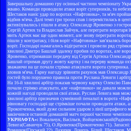
Завершальну домашню гру осінньої частини чемпіонату Укра
жваво. Команди проводили атаки воріт суперників, та небезпеч
Шестаков наніс удар по воротах «Нафтовика», та м'яч пройшо
відбив м'яча. Далі темп гри трохи спав і перемістилась в це
активізувались і пішли в атаку. Олександр Яровенко з гострог
Сергій Артюх та Владислав Зайчук, але переграти воротаря їм
мить Артюх має ще один момент, але знову переграти воротар
пішли у контратаку, і біля воріт «Нафтовика» зав'язалясь б
воріт. Господарі намагались відігратися і провели ряд стрімк
хвилині Дмитро Башлай здалеку пробив по воротах, але ворот
Яровенко, отримавши передачу від Сергія Артюха Олександр
Башлай отримав другу жовту картку і на перерву команда ох
зважаючи на це почали стрімко атакувати ворота суперника.
зловив м'яча. Гарну нагоду зрівняти рахунок мав Олександр 
гостей було порушено правила проти Руслана Левиги і арбіт
На 16-й хвилині арбітр показав червону картку Олексію Паве
почали стрімко атакувати, але «нафтовики» не давали можливо
кожній нагоді проводили свої атаки. Руслан Левига мав можли
хвилині арбітр призначив сумнівний пенальті в ворота «На
рівновагу господарі ще стрімкіше почали проводити атаки, ал
Прокопченка, який дуже сильним ударом з лінії штрафного ма
закінчився останній домашній матч першої частини чемпіона
УКРНАФТА»:
Вокальчук, Васільєв, Войцеховський(Радіоно
Левига(Саванчук 75), О.Яровенко(Прокопченко 71). Запасні: 
Романюк(Гірський 22), Лазорик, Донець, Білий, Шестаков, М