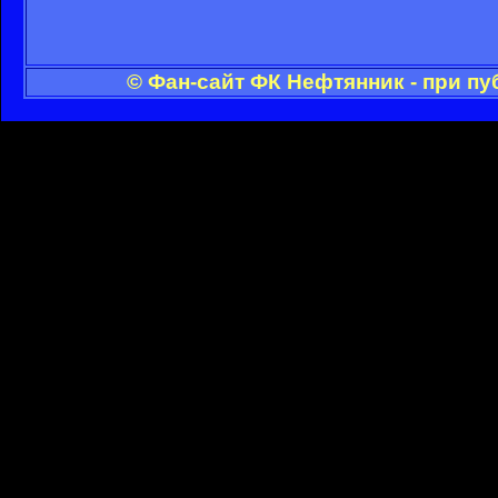
© Фан-сайт ФК Нефтянник - при п