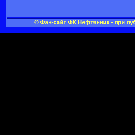
© Фан-сайт ФК Нефтянник - при п