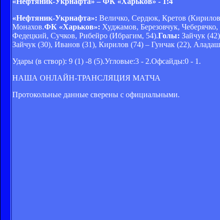
«Нефтяник-Укрнафта» – ФК «Харьков» - 1:4
«Нефтяник-Укрнафта»:
Величко, Сердюк, Кретов (Кирилов, 
Монахов.
ФК «Харьков»:
Худжамов, Березовчук, Чеберячко,
Федецкий, Сучков, Рибейро (Ибрагим, 54).
Голы:
Зайчук (42)
Зайчук (30), Иванов (31), Кирилов (74) – Гунчак (22), Аладаш
Удары (в створ): 9 (1) -8 (5).Угловые:3 - 2.Офсайды:0 - 1.
НАША ОНЛАЙН-ТРАНСЛЯЦИЯ МАТЧА
Протокольные данные сверены с официальными.