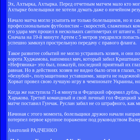
Эх, Ахтырка, Ахтырка. Перед отчетным матчем мало кто мог
Ахтырке болельщики не хотели думать даже о ничейном резу
Начало матча могло усыпить не только болельщиков, но и са
профессиональным футболистам – скоростей, слаженных кома
его удара мяч прошел в нескольких сантиметрах от штанги. 
Сначала на 19-й минуте Артем с 5 метров умудрился попасть 
успешно замкнул прострельную передачу с правого фланга.
Такое развитее событий не могло устраивать хозяев, и они п
ворота Худжамова, напомнил мяч, который забил Криштиано
«Нефтяника» это был, пожалуй, последний приятный их глаз
равная. Но в действиях хозяев не видно было огня в глазах
«беззубой», полузащитники уставшими, защита не надежной. 
Хорват провел свою лучшую игру в чемпионате Украины, но
Когда же наступила 71-я минута и Федецкий оформил дубль,
Харькова. Третий командный и свой личный гол Федецкий заб
матче поставил Гунчак. Руслан забил не со штрафного, как 
Начиная с этого момента, болельщики дружно начали направл
потерпел первое крупное поражение под руководством Валер
Анатолий РАДЧЕНКО