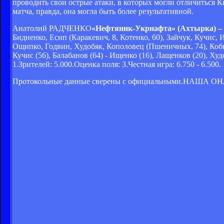
проводить свои острые атаки, в которых могли отличиться К
матча, правда, она могла быть более результативной.
Анатолий РАДЧЕНКО
«Нефтяник-Укрнафта» (Ахтырка) – 
Бидненко, Есип (Каракевич, 8, Котенко, 60), Зайчук, Кучис, 
Ощипко, Годвин, Худобяк, Кополовец (Пшеничных, 74), Коби
Кучис (56), Балабанов (64) - Ищенко (16), Лащенков (20), Худо
1.Зрителей: 5.000.Оценка поля: 3.Честная игра: 6.750 - 6.500.
Протокольные данные сверены с официальными.НАШ