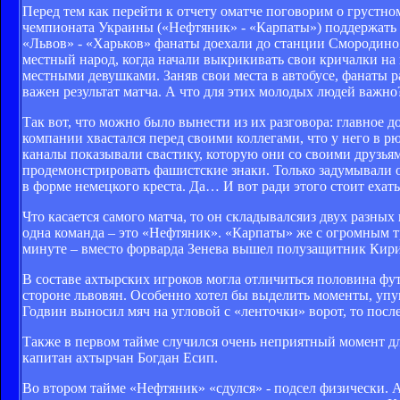
Перед тем как перейти к отчету оматче поговорим о грустном
чемпионата Украины («Нефтяник» - «Карпаты») поддержать 
«Львов» - «Харьков» фанаты доехали до станции Смородино
местный народ, когда начали выкрикивать свои кричалки на в
местными девушками. Заняв свои места в автобусе, фанаты р
важен результат матча. А что для этих молодых людей важно
Так вот, что можно было вынести из их разговора: главное д
компании хвастался перед своими коллегами, что у него в рю
каналы показывали свастику, которую они со своими друзья
продемонстрировать фашистские знаки. Только задумывали он
в форме немецкого креста. Да… И вот ради этого стоит ехат
Что касается самого матча, то он складывалсяиз двух разных
одна команда – это «Нефтяник». «Карпаты» же с огромным т
минуте – вместо форварда Зенева вышел полузащитник Кири
В составе ахтырских игроков могла отличиться половина фут
стороне львовян. Особенно хотел бы выделить моменты, уп
Годвин выносил мяч на угловой с «ленточки» ворот, то пос
Также в первом тайме случился очень неприятный момент д
капитан ахтырчан Богдан Есип.
Во втором тайме «Нефтяник» «сдулся» - подсел физически. 