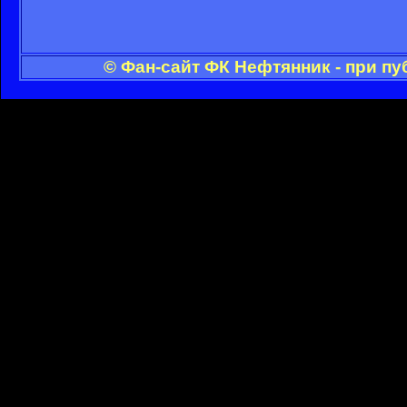
© Фан-сайт ФК Нефтянник - при п