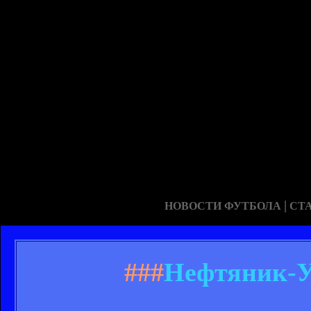
|
НОВОСТИ ФУТБОЛА
СТ
###
Нефтяник-У