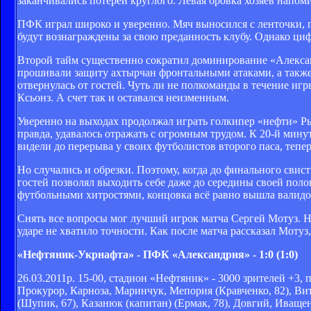
заканчивались потерей круглого. Левая бровка хозяев напом
ПФК играл широко и уверенно. Мяч выносился с ленточки, 
будут вознаграждены за свою преданность клубу. Однако циф
Второй тайм существенно сократил доминирование «Алексан
прошивали защиту ахтырчан фронтальными атаками, а также
отвернулась от гостей. Чуть ли не полкоманды в течение игр
Ксьонз. А счет так и оставался неизменным.
Уверенно на выходах продолжал играть голкипер «нефти» Ры
правда, удавалось отражать с огромным трудом. К 20-й мин
видели до перерыва у своих футболистов второго паса, тепе
Но случались и обрезки. Поэтому, когда до финального свист
гостей позволял выходить себе даже до середины своей поло
футбольными хитростями, концовка всё равно вышла валидо
Снять все вопросы мог лучший игрок матча Сергей Мотуз. 
ударе не хватило точности. Как после матча рассказал Мотуз
«Нефтяник-Укрнафта» - ПФК «Александрия» - 1:0 (1:0)
26.03.2011р. 15-00, стадион «Нефтяник» - 3000 зрителей +3, п
Прокурор, Карноза, Маринчук, Мепория (Кравченко, 82), Вит
(Шупик, 67), Казанюк (капитан) (Ермак, 78), Довгий, Иващенк