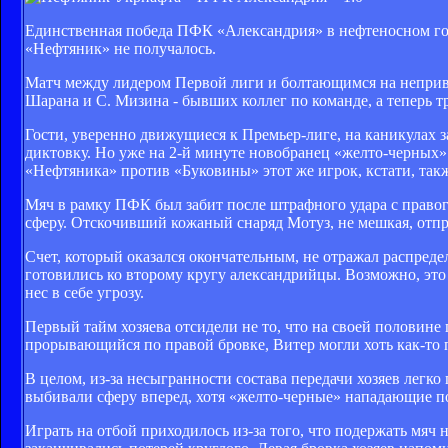
Единственная победа ПФК «Александрия» в нефтеносном горо
«Нефтяник» не получалось.
Матч между лидером Первой лиги и болтающимся на непривы
Шарана и С. Мизина - бывших коллег по команде, а теперь т
Гости, уверенно движущиеся к Премьер-лиге, на каникулах 
диктовку. Но уже на 2-й минуте новобранец «желто-черных»
«Нефтяника» против «Буковины» этот же игрок, кстати, так
Мяч в рамку ПФК был забит после штрафного удара с правого
сферу. Отскочивший кожаный снаряд Мотуз, не мешкая, отпра
Счет, который оказался окончательным, не отражал распреде
готовились ко второму кругу александрийцы. Возможно, это
нес в себе угрозу.
Первый тайм хозяева отсидели не то, что на своей половине
прорывающийся по правой бровке, Витер могли хоть как-то 
В целом, из-за несыгранности состава передачи хозяев легк
выбивали сферу вперед, хотя «желто-черные» нападающие по
Играть на отбой приходилось из-за того, что подержать мя