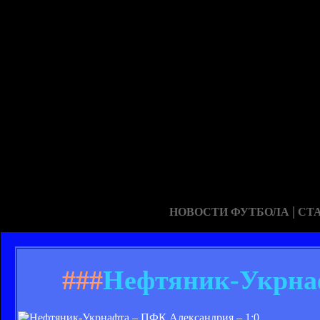
|
НОВОСТИ ФУТБОЛА
СТ
###
Нефтяник-Укрнаф