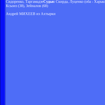
Сидоренко, Таргамадзе
Судьи:
Скирда, Луценко (оба - Харьк
Ксьонз (38), Зейналов (68)
Андрей МИХЕЕВ из Ахтырки