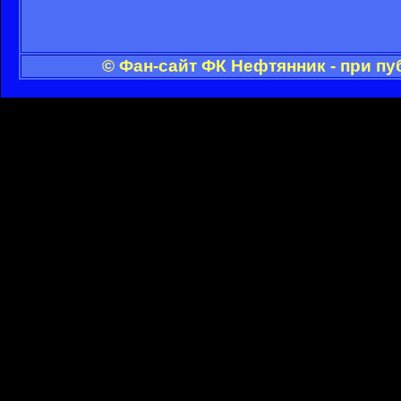
© Фан-сайт ФК Нефтянник - при п