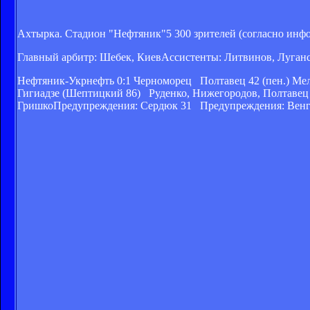
Ахтырка. Стадион "Нефтяник"5 300 зрителей (согласно ин
Главный арбитр: Шебек, КиевАссистенты: Литвинов, Луган
Нефтяник-Укрнефть 0:1 Черноморец Полтавец 42 (пен.) Мель
Гигиадзе (Шептицкий 86) Руденко, Нижегородов, Полтавец (
ГришкоПредупреждения: Сердюк 31 Предупреждения: Венгл