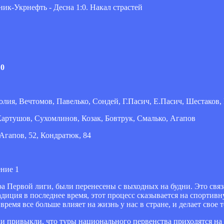
:0
лия, Вечтомов, Павелько, Сондей, Г.Пасич, Е.Пасич, Шестаков
артушов, Сухомлинов, Козак, Бовтрук, Смалько, Агапов
 Агапов, 52, Кондратюк, 84
ра Первой лиги, были перенесены с выходных на будни. Это связ
диция в последнее время, этот процесс сказывается на спортив
ремя все больше влияет на жизнь у нас в стране, и делает свое т
и привыкли, что туры национального первенства приходятся на 