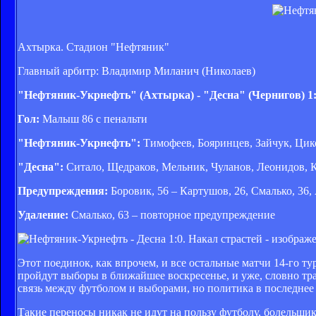
Ахтырка. Стадион "Нефтяник"
Главный арбитр: Владимир Миланич (Николаев)
"Нефтяник-Укрнефть" (Ахтырка) - "Десна" (Чернигов) 1
Гол:
Малыш 86 с пенальти
"Нефтяник-Укрнефть":
Тимофеев, Бояринцев, Зайчук, Цико
"Десна":
Ситало, Щедраков, Мельник, Чуланов, Леонидов, К
Предупреждения:
Боровик, 56 – Картушов, 26, Смалько, 36,
Удаление:
Смалько, 63 – повторное предупреждение
Этот поединок, как впрочем, и все остальные матчи 14-го ту
пройдут выборы в ближайшее воскресенье, и уже, словно тра
связь между футболом и выборами, но политика в последнее в
Такие переносы никак не идут на пользу футболу, болельщик