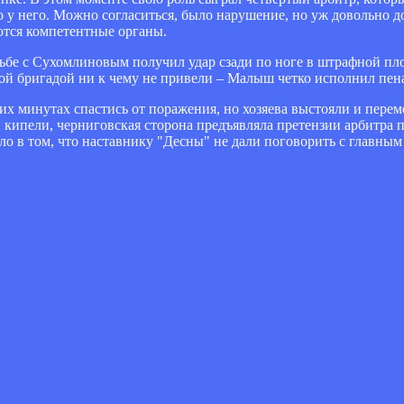
 у него. Можно согласиться, было нарушение, но уж довольно д
ются компетентные органы.
рьбе с Сухомлиновым получил удар сзади по ноге в штрафной пло
кой бригадой ни к чему не привели – Малыш четко исполнил пен
дних минутах спастись от поражения, но хозяева выстояли и пере
 кипели, черниговская сторона предъявляла претензии арбитра 
ло в том, что наставнику "Десны" не дали поговорить с главны