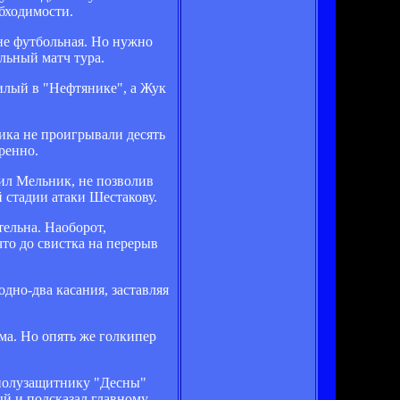
бходимости.
 не футбольная. Но нужно
альный матч тура.
илый в "Нефтянике", а Жук
ика не проигрывали десять
ренно.
дил Мельник, не позволив
 стадии атаки Шестакову.
тельна. Наоборот,
что до свистка на перерыв
дно-два касания, заставляя
ма. Но опять же голкипер
 полузащитнику "Десны"
ый и подсказал главному