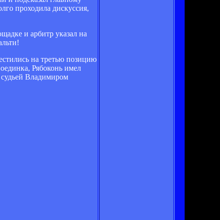
олго проходила дискуссия,
щадке и арбитр указал на
альти!
местились на третью позицию
поединка, Рябоконь имел
м судьей Владимиром