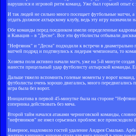
нарушился и игровой ритм команд. Уже был горький опыт с 
И так людей не сильно много посещает футбольные матчи, а 
отдать должное ахтырскому клубу, ведь эту игру назначили н
Обе команды перед поединком имели определенные кадровы
и Кавацив – в "Десне". Все эти футболисты отбывали дискв
"Нефтяник" и "Десна" подходили к встречи в диаметрально
матчей подряд и подтянулись к лидерам чемпионата, то ком
Хозяева поля активно начали матч, уже на 5-й минуте созд
нанести прицельный удар футболисту ахтырской команды. Ещ
Дальше тяжело вспомнить голевые моменты у ворот команд, н
футболисты очень хорошо двигались, много передвигались по
игра была без ворот.
Инициатива в первой 45-минутке была на стороне "Нефтяника
соперника действовать без мяча.
Второй тайм начался атаками черниговской команды, словно
"нефтяников" не имел серьезных проблем: все происходило 
Наверное, надломило гостей удаление Андрея Смалько. Арб
желтую карточку, которая стала для него второй в этом пое