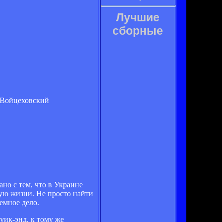
Лучшие
сборные
, Войцеховский
ано с тем, что в Украине
ную жизни. Не просто найти
емное дело.
уик-энд, к тому же