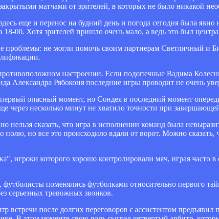
закрытыми матчами от зрителей, в которых не было никакой нео
здесь еще и перенос на будний день и погода сегодня была явно
а 18-00. Хотя зрителей пришло очень мало, а ведь это был центр
е проблемы: не могли помочь своим партнерам Светличный и Б
алификации.
 противоположном настроении. Если подопечные Вадима Колесн
анда Александра Рябоконя последние игры проводит не очень уве
ав первый опасный момент, но Сондея в последний момент опере
е через несколько минут не хватило точности при завершающей
о нельзя сказать, что игра в исполнении команд была невырази
 полю, но все это происходило вдали от ворот. Можно сказать, 
", игроки которого хорошо контролировали мяч, играя часто в о
, футболисты поменялись футболками относительно первого тай
без серьезных тревожных звонков.
итр встречи после долгих переговоров с ассистентом предъявил
динке. В этом моменте свою роль сыграл четвертый арбитр, котор