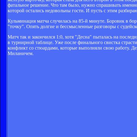
фатальное решение. Что там было, нужно спрашивать именно
которой остались недовольны гости. И пусть с этим разбира
Кульминация матча случилась на 85-й минуте. Боровик в бо
"точку". Опять долгие и бессмысленные разговоры с судейс
Матч так и закончился 1:0, хотя "Десна" пыталась на после
в турнирной таблице. Уже после финального свистка страсти
конфликт со стюардами, которые выполняли свою работу. Де
Миланичем.