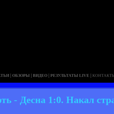
|
|
|
|
АТЬИ
ОБЗОРЫ
ВИДЕО
РЕЗУЛЬТАТЫ LIVE
КОНТАКТ
ь - Десна 1:0. Накал стр