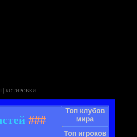
|
Ы
КОТИРОВКИ
Топ клубов
астей
###
мира
Топ игроков