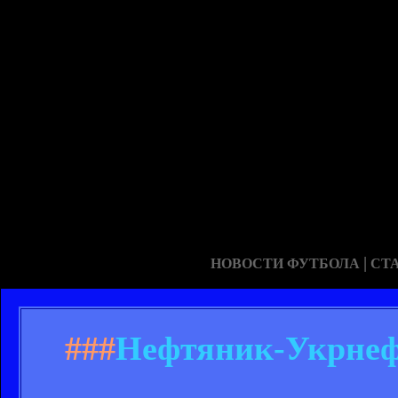
|
НОВОСТИ ФУТБОЛА
СТ
###
Нефтяник-Укрнефт