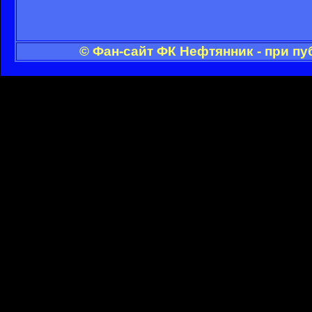
© Фан-сайт ФК Нефтянник - при п