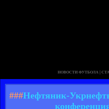
|
НОВОСТИ ФУТБОЛА
СТ
###
Нефтяник-Укрнефть 
конференция