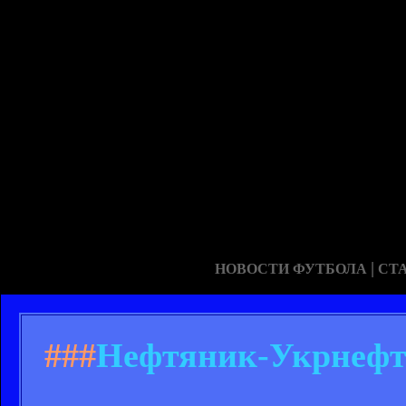
|
НОВОСТИ ФУТБОЛА
СТ
###
Нефтяник-Укрнефть 