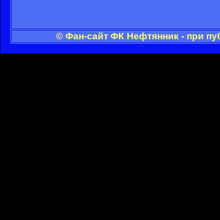
© Фан-сайт ФК Нефтянник - при п