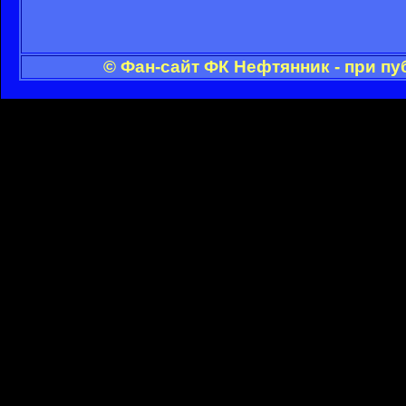
© Фан-сайт ФК Нефтянник - при п