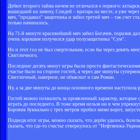
Дебют второго тайма ничем не отличался о первого: ахтырск
вышедший на замену, Сондей – вратарь на месте, а уже через
мяч, "продавил" защитника и забил третий мяч – так счет ста
только начиналось.
На 71-й минуте красивейший мяч забил Богачев, поразив да
очень хорошим получился удар полузащитника "Сум".
Но и этот гол не был смертельным, если бы через девять мин
Свитличного.
Последние десять минут игры были просто фантастическими
счастье было на стороне гостей, а через две минуты суперм
Свитличный, наверное, не объяснит и сам Роман.
Ну, а за две минуты до конца основного времени наступила ра
Гостей можно похвалить за проявленный характер, которые 
играть до последнего. В тоже время нельзя ни в чем упрекн
Боровик буквально с трех метров пробил мимо ворот, запусти
Подведя итог игры, можно сказать, что дерби удалось, бол
сказать, что где-то счастье отвернулось от "Нефтяника-Укрн