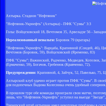
Ахтырка. Стадион "Нефтяник"
"Нефтяник-Укрнефть" (Ахтырка) - ПФК "Сумы" 3:3
Голы: Войцеховский 18, Вечтомов 35, Арвеладзе 56 - Западня
Нереализованный пенальти:
Боровик 79 (вратарь)
"Нефтяник-Укрнефть": Варцаба, Крапивной (Сондей, 46), Цик
Вечтомов (Боровик, 59), Войцеховский (Яременко, 83)
ПФК "Сумы": Важинский, Радченко, Медведев, Котелюх, Запа
(Ермаченко, 59), Богачов, Гребенюк (Кравченко, 72).
Предупреждения:
Крапивной, 4, Зайчук, 52, Павелько, 75, Ци
Ахтырский клуб удачно играет против ПФК "Сумы". В свое
для подопечных Вадима Колесника очень удобный соперник. Н
В прошлом туре обе команды проиграли свои матчи, поэтому
лишь, что "Нефтяник-Укрнефть" уступил на выезде "Звезде"
Тренерский штаб ахтырчан имел некоторые проблемы в сост