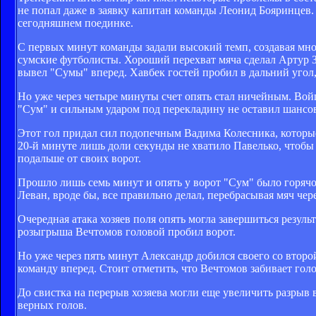
не попал даже в заявку капитан команды Леонид Бояринцев.
сегодняшнем поединке.
С первых минут команды задали высокий темп, создавая мно
сумские футболисты. Хороший перехват мяча сделал Артур 
вывел "Сумы" вперед. Хавбек гостей пробил в дальний угол, 
Но уже через четыре минуты счет опять стал ничейным. Вой
"Сум" и сильным ударом под перекладину не оставил шансо
Этот гол придал сил подопечным Вадима Колесника, которые
20-й минуте лишь доли секунды не хватило Павелько, чтобы
подальше от своих ворот.
Прошло лишь семь минут и опять у ворот "Сум" было горячо
Леван, вроде бы, все правильно делал, перебрасывая мяч чер
Очередная атака хозяев поля опять могла завершиться результ
розыгрыша Вечтомов головой пробил ворот.
Но уже через пять минут Александр добился своего со втор
команду вперед. Стоит отметить, что Вечтомов забивает гол
До свистка на перерыв хозяева могли еще увеличить разрыв 
верных голов.