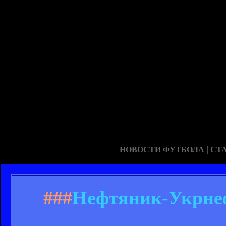
|
НОВОСТИ ФУТБОЛА
СТ
###
Нефтяник-Укрнеф