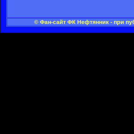
© Фан-сайт ФК Нефтянник - при п