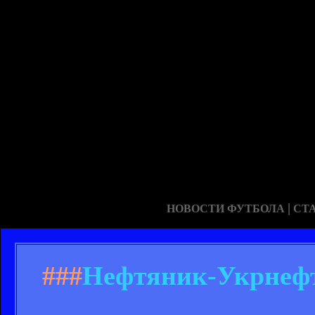
|
НОВОСТИ ФУТБОЛА
СТ
###
Нефтяник-Укрнефть