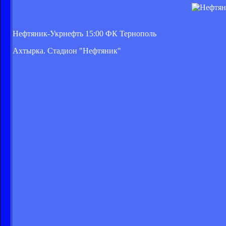
Нефтяник-Укрнефть 15:00 ФК Тернополь
Ахтырка. Стадион "Нефтяник"