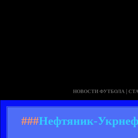
|
НОВОСТИ ФУТБОЛА
СТ
###
Нефтяник-Укрнефт