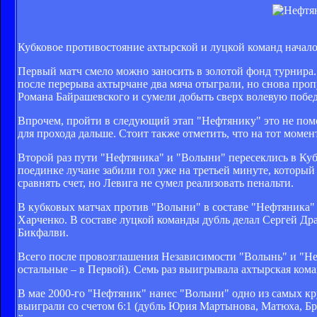
Кубковое противостояние ахтырской и луцкой команд началос
Первый матч смело можно заносить в золотой фонд турнира. 
после перерыва ахтырчане два мяча отыграли, но снова пропу
Романа Байрашевского и сумели добыть сверх волевую побед
Впрочем, пройти в следующий этап "Нефтянику" это не помог
для прохода дальше. Стоит также отметить, что на тот момен
Второй раз пути "Нефтяника" и "Волыни" пересеклись в Кубк
поединке лучане забили гол уже на третьей минуте, который 
сравнять счет, но Левига не сумел реализовать пенальти.
В кубковых матчах против "Волыни" в составе "Нефтяника"
Харченко. В составе луцкой команды дубль делал Сергей Др
Бикфалви.
Всего после провозглашения Независимости "Волынь" и "Неф
остальные – в Первой). Семь раз выигрывала ахтырская кома
В мае 2000-го "Нефтяник" нанес "Волыни" одно из самых к
выиграли со счетом 6:1 (дубль Юрия Мартынова, Матюха, Бр