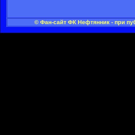
© Фан-сайт ФК Нефтянник - при п