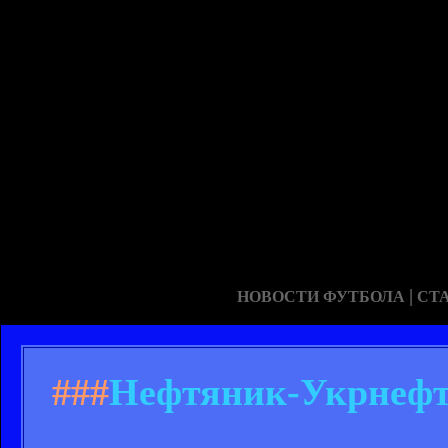
|
НОВОСТИ ФУТБОЛА
СТ
###
Нефтяник-Укрнефть