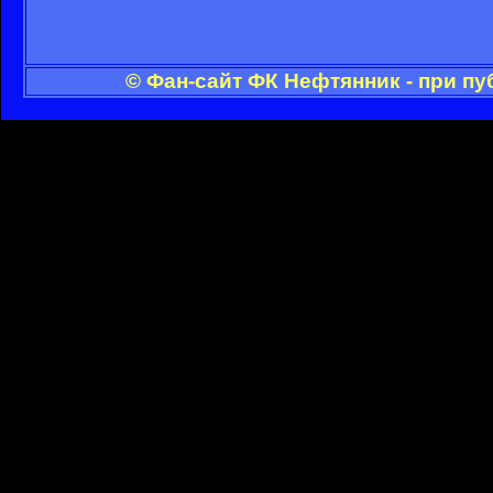
© Фан-сайт ФК Нефтянник - при п