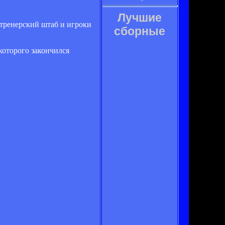
Лучшие
 тренерский штаб и игроки
сборные
которого закончился