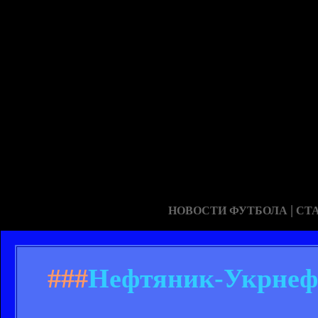
|
НОВОСТИ ФУТБОЛА
СТ
###
Нефтяник-Укрнефт