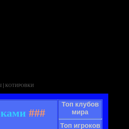
|
Ы
КОТИРОВКИ
Топ клубов
оками
###
мира
Топ игроков