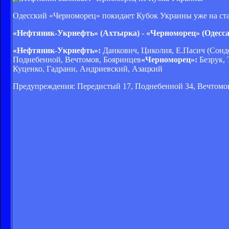
Одесский «Черноморец» покидает Кубок Украины уже на ста
«Нефтяник-Укрнефть» (Ахтырка) - «Черноморец» (Одесса
«Нефтяник-Укрнефть»:
Данкович, Циколия, Е.Пасич (Сонде
Поднебенной, Вечтомов, Бояринцев
«Черноморец»:
Безрук,
Куценко, Гадрани, Андриевский, Азацкий
Предупреждения: Передистый 17, Поднебенной 34, Вечтомов 