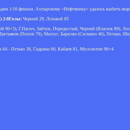
дии 1/16 финала. Ахтырскому «Нефтянику» удалось выбить моряк
) 2:0Голы:
Черний 29, Лозовой 85
й 90+3), Г.Пасич, Зайчук, Передистый, Черний (Власюк 89), Лоз
 Третьяков (Попов 79), Матеус, Барилко (Сильвио 46), Петько, Ш
64 - Петько 38, Гадрани 60, Кабаев 81, Мусолитин 90+4