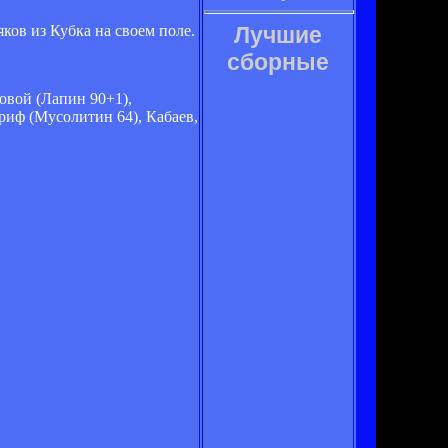
ов из Кубка на своем поле.
Лучшие
сборные
овой (Лапин 90+1),
ериф (Мусолитин 64), Кабаев,