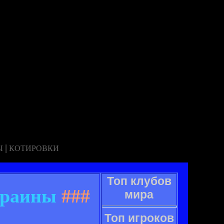
|
Ы
КОТИРОВКИ
Топ клубов
краины
###
мира
Топ игроков