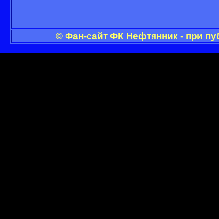
© Фан-сайт ФК Нефтянник - при п