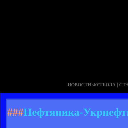
|
НОВОСТИ ФУТБОЛА
СТ
###
Нефтяника-Укрнефть