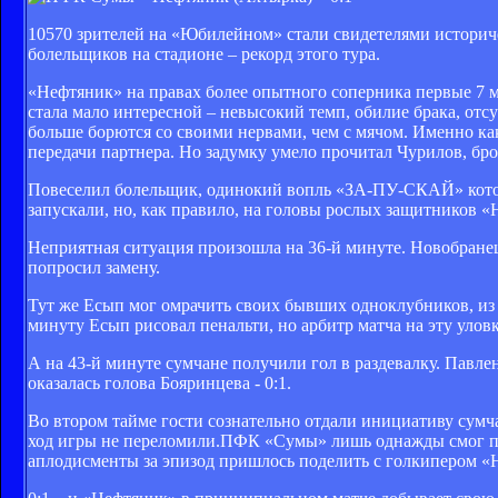
10570 зрителей на «Юбилейном» стали свидетелями историче
болельщиков на стадионе – рекорд этого тура.
«Нефтяник» на правах более опытного соперника первые 7 
стала мало интересной – невысокий темп, обилие брака, отс
больше борются со своими нервами, чем с мячом. Именно как
передачи партнера. Но задумку умело прочитал Чурилов, бр
Повеселил болельщик, одинокий вопль «ЗА-ПУ-СКАЙ» котор
запускали, но, как правило, на головы рослых защитников «
Неприятная ситуация произошла на 36-й минуте. Новобране
попросил замену.
Тут же Есып мог омрачить своих бывших одноклубников, из 
минуту Есып рисовал пенальти, но арбитр матча на эту улов
А на 43-й минуте сумчане получили гол в раздевалку. Павлен
оказалась голова Бояринцева - 0:1.
Во втором тайме гости сознательно отдали инициативу сумча
ход игры не переломили.ПФК «Сумы» лишь однажды смог под
аплодисменты за эпизод пришлось поделить с голкипером «