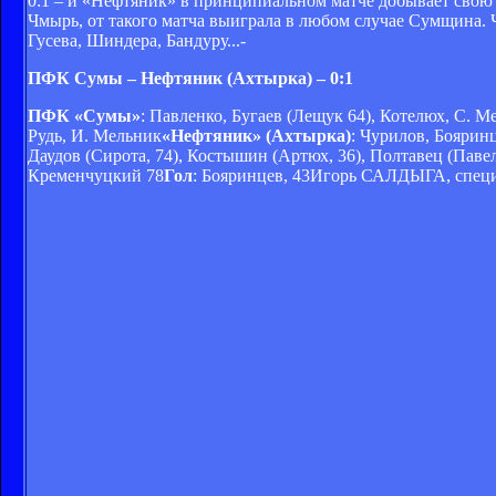
0:1 – и «Нефтяник» в принципиальном матче добывает свою
Чмырь, от такого матча выиграла в любом случае Сумщина. 
Гусева, Шиндера, Бандуру...-
ПФК Сумы – Нефтяник (Ахтырка) – 0:1
ПФК «Сумы»
: Павленко, Бугаев (Лещук 64), Котелюх, С. М
Рудь, И. Мельник
«Нефтяник» (Ахтырка)
: Чурилов, Боярин
Даудов (Сирота, 74), Костышин (Артюх, 36), Полтавец (Павел
Кременчуцкий 78
Гол
: Бояринцев, 43Игорь САЛДЫГА, специ