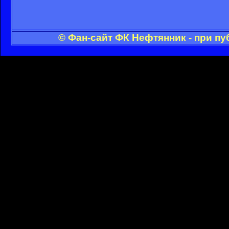
© Фан-сайт ФК Нефтянник - при п